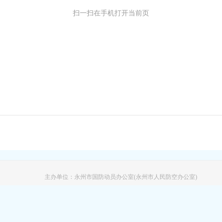
扫一扫在手机打开当前页
主办单位：永州市国防动员办公室(永州市人民防空办公室)
地址：湖南省永州市冷水滩区翠竹路与永州大道交汇处
湘公网安备 43110302000125号
政府网站标识码：4311000033 电话:0746-8368
永州市国防动员办公室(永州市人民防空办公室)版权所有
湘ICP备05009375