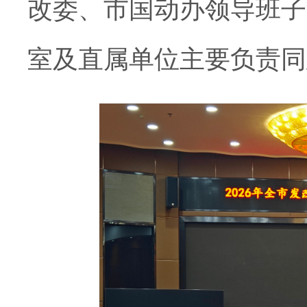
改
委
、
市
国动
办
领导班子
室
及直属单位
主要负责同